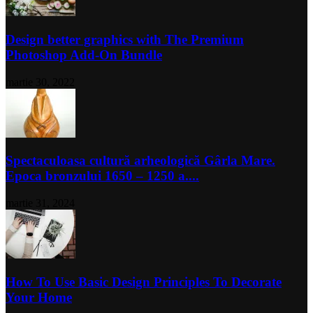
Design better graphics with The Premium
Photoshop Add-On Bundle
martie 30, 2022
Spectaculoasa cultură arheologică Gârla Mare.
Epoca bronzului 1650 – 1250 a....
martie 31, 2024
How To Use Basic Design Principles To Decorate
Your Home