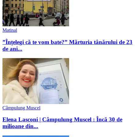
Matinal
”Înțelegi că te vom bate?” Mărturia tânărului de 23
de ani...
Câmpulung Muscel
Elena Lasconi | Câmpulung Muscel : Încă 30 de
milioane din...