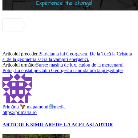
Articolul precedent
Șarlatania lui Georgescu. De la Tucă la Cristoiu
și de la geometria sacră la vampiri energetici.
Articolul următor
Surse: mașina de lux, cadou de la mercenarul
Potra, l-a costat pe Călin Georgescu candidatura la președinție
Primăria
mapamond
media
https://primaria.ro
ARTICOLE SIMILARE
DE LA ACELAȘI AUTOR