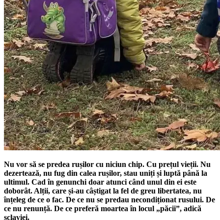
Nu vor să se predea rușilor cu niciun chip. Cu prețul vieții. Nu
dezertează, nu fug din calea rușilor, stau uniți și luptă până la
ultimul. Cad în genunchi doar atunci când unul din ei este
doborât. Alții, care și-au câștigat la fel de greu libertatea, nu
înțeleg de ce o fac. De ce nu se predau necondiționat rusului. De
ce nu renunță. De ce preferă moartea în locul „păcii”, adică
sclaviei.