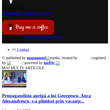
DESPRE NOI
mapamond
media
advertising
Buy me a coffee
Contactați-ne:
mail@mapamond.media
URMAȚI-NE
Contact
© published by
mapamond
media | hosted by
| registred
by
| powered by
tagDiv
MAI MULTE ARTICOLE
Propagandista aprigă a lui Georgescu, Anca
Alexandrescu, s-a plimbat prin vacanțe...