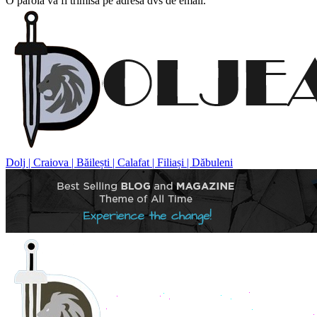
O parola va fi trimisă pe adresa dvs de email.
Dolj | Craiova | Băilești | Calafat | Filiași | Dăbuleni