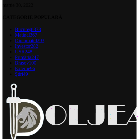
martie 30, 2022
CATEGORIE POPULARĂ
București
373
Matinal
367
Diplomatul
293
Investor
282
USR
248
Primăria
247
Brașov
100
Externe
96
Știri
49