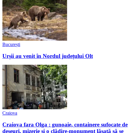
București
Urșii au venit în Nordul județului Olt
Craiova
Craiova fara Olga : gunoaie, containere sufocate de
deșeuri, mizerie și o clădire-monument lăsată să se