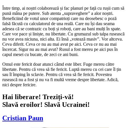
Între timp, ai noștri colaborează și fac planuri pe față cu rușii cum să
pună mâna pe putere. Sub atenta „supraveghere” a alor noștri.
Beneficiind de votul unor compatrioți care nu deosebesc o poză
falsă făcută cu calculatorul de una reală. Care nu își dau seama
adesea că se contrazic cu boți și roboți, care au bani mulți în spate.
Care vor pace și liniște, nu libertate. Cu grumazul sub talpa rusească
nu vor avea niciuna, nici alta. Ei însă „votează masiv”. Vor altceva.
Ceva diferit. Ceva ce nu au mai avut pe aici. Ceva ce nu au mai
încercat. Sigur nu au mai avut? Rusul a fost mereu pe aici pus în
capul mesei cu bucate, de zeci ce ani buni.
Omul este fericit doar atunci câmd este liber. Fuge mereu către
libertate. Pentru că vrea să fie fericit. Luptă mereu cu cei care îl țin
sau îl împing în sclavie. Pentru că vrea să fie fericit. Povestea
rusească nu a fost și nu va fi multă vreme despre libertate. Adică,
nici despre fericire.
Hai liberare! Treziți-vă!
Slavă eroilor! Slavă Ucrainei!
Cristian Paun