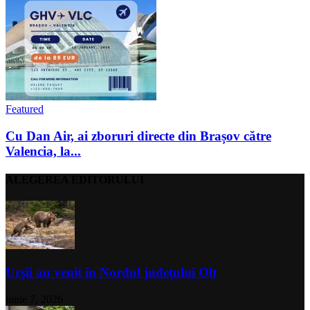
Featured
Cu Dan Air, ai zboruri directe din Brașov către
Valencia, la...
ALEGEREA EDITORULUI
Urșii au venit în Nordul județului Olt
iunie 7, 2026