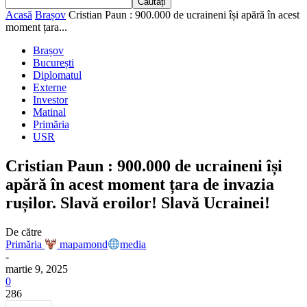
Acasă
Brașov
Cristian Paun : 900.000 de ucraineni își apără în acest
moment țara...
Brașov
București
Diplomatul
Externe
Investor
Matinal
Primăria
USR
Cristian Paun : 900.000 de ucraineni își
apără în acest moment țara de invazia
rușilor. Slavă eroilor! Slavă Ucrainei!
De către
Primăria
mapamond
media
-
martie 9, 2025
0
286