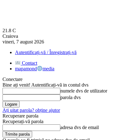
21.8
C
Craiova
vineri, 7 august 2026
Autentificați-vă / Înregistrați-vă
Contact
mapamond
media
Conectare
Bine ați venit! Autentificați-vă in contul dvs
numele dvs de utilizator
parola dvs
Ați uitat parola? obține ajutor
Recuperare parola
Recuperați-vă parola
adresa dvs de email