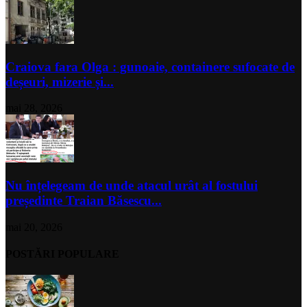
Craiova fara Olga : gunoaie, containere sufocate de
deșeuri, mizerie și...
mai 28, 2026
Nu înțelegeam de unde atacul urât al fostului
președinte Traian Băsescu...
mai 20, 2026
POSTĂRI POPULARE